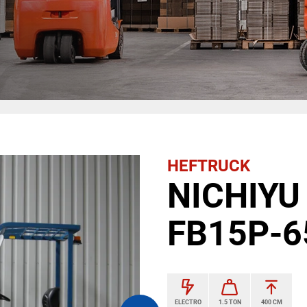
HEFTRUCK
NICHIYU 
FB15P-6
ELECTRO
1.5 TON
400 CM