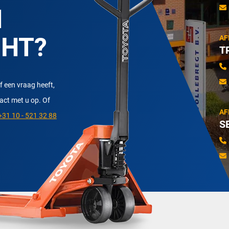
N
CHT?
AF
T
f een vraag heeft,
tact met u op. Of
AF
31 10 - 521 32 88
S