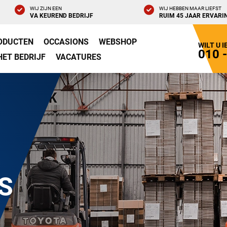
WIJ ZIJN EEN
WIJ HEBBEN MAAR LIEFST
VA KEUREND BEDRIJF
RUIM 45 JAAR ERVARI
ODUCTEN
OCCASIONS
WEBSHOP
WILT U 
010 
HET BEDRIJF
VACATURES
S