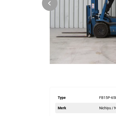
Type
FB15P-65
Merk
Nichiyu /