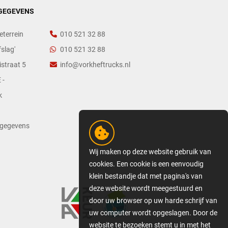
GEGEVENS
eterrein
010 521 32 88
slag'
010 521 32 88
straat 5
info@vorkheftrucks.nl
 -
k
tgegevens
Wij maken op deze website gebruik van
cookies. Een cookie is een eenvoudig
klein bestandje dat met pagina's van
deze website wordt meegestuurd en
door uw browser op uw harde schrijf van
uw computer wordt opgeslagen. Door de
website te bezoeken stemt u in met het