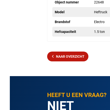
Object nummer
22648
Model
Heftruck
Brandstof
Electro
Hefcapaciteit
1.5 ton
NAAR OVERZICHT
HEEFT U EEN VRAAG?
NIET