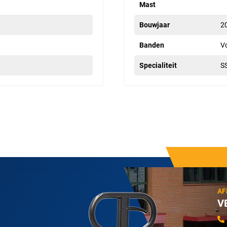
Mast
Bouwjaar
2
Banden
V
Specialiteit
S
AF
V