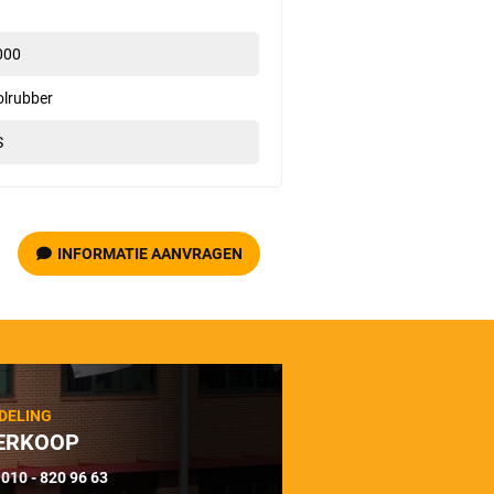
000
olrubber
S
INFORMATIE AANVRAGEN
DELING
ERKOOP
010 - 820 96 63