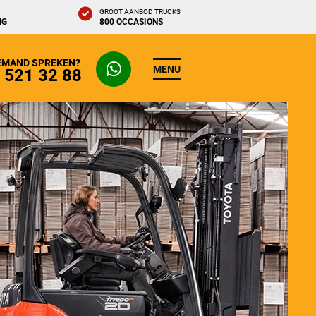
GROOT AANBOD TRUCKS
NG
800 OCCASIONS
IEMAND SPREKEN?
MENU
- 521 32 88