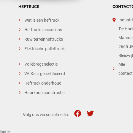
HEFTRUCK
CONTACT
Industri
Wat is een heftruck
'De Hoef
Heftrucks occasions
Marconi
Ruw terreinheftrucks
2665 JE
Elektrische pallettruck
Bleiswij
Vollebregt selectie
Alle
contac
VA-Keur gecertificeerd
Heftruck onderhoud
Huurkoop constructie
Volg ons via socialmedia:
laimer