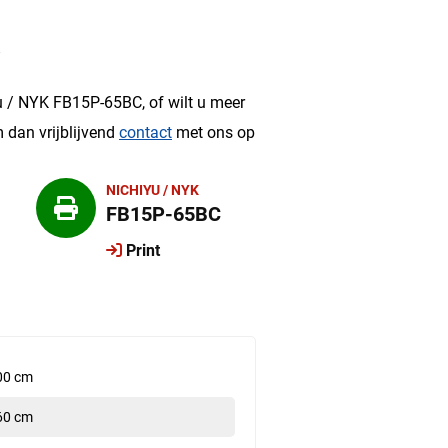
?
u / NYK FB15P-65BC, of wilt u meer
 dan vrijblijvend
contact
met ons op
NICHIYU / NYK
FB15P-65BC
Print
00 cm
60 cm