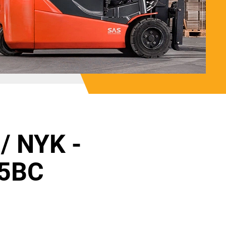
/ NYK -
5BC