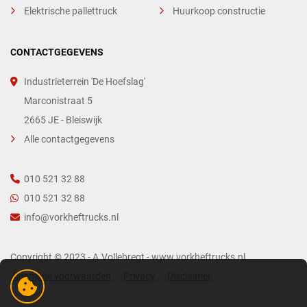
Elektrische pallettruck
Huurkoop constructie
CONTACTGEGEVENS
Industrieterrein 'De Hoefslag'
Marconistraat 5
2665 JE - Bleiswijk
Alle contactgegevens
010 521 32 88
010 521 32 88
info@vorkheftrucks.nl
Copyright © 2023 - A.Vollebregt - www.vorkheftrucks.nl
Algemene voorwaarden
Privacy
Disclaimer