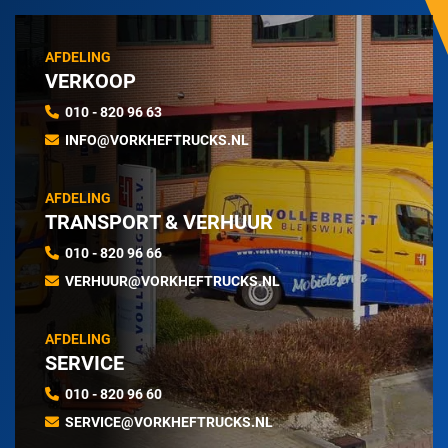
AFDELING
VERKOOP
010 - 820 96 63
INFO@VORKHEFTRUCKS.NL
AFDELING
TRANSPORT & VERHUUR
010 - 820 96 66
VERHUUR@VORKHEFTRUCKS.NL
AFDELING
SERVICE
010 - 820 96 60
SERVICE@VORKHEFTRUCKS.NL