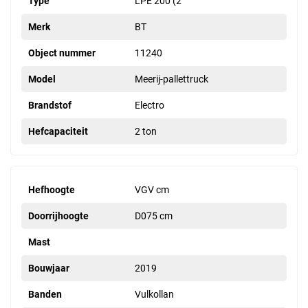
Type
LPE 200 (2
Merk
BT
Object nummer
11240
Model
Meerij-pallettruck
Brandstof
Electro
Hefcapaciteit
2 ton
Hefhoogte
VGV cm
Doorrijhoogte
D075 cm
Mast
Bouwjaar
2019
Banden
Vulkollan