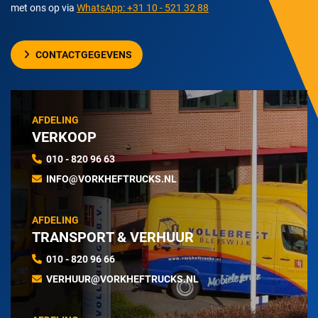
met ons op via
WhatsApp: +31 10 - 521 32 88
CONTACTGEGEVENS
AFDELING
VERKOOP
010 - 820 96 63
INFO@VORKHEFTRUCKS.NL
AFDELING
TRANSPORT & VERHUUR
010 - 820 96 66
VERHUUR@VORKHEFTRUCKS.NL