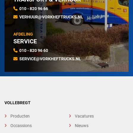
010 - 820 96 66
VERHUUR@VORKHEFTRUCKS.NL
AFDELING
SERVICE
010 - 820 96 60
SERVICE@VORKHEFTRUCKS.NL
VOLLEBREGT
Producten
Vacatures
Occassions
Nieuws