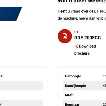
Wilt u meer weten
Heeft u vraag over de BT RRE
de machine, neem dan vrijbl
BT
RRE 200ECC
Download
brochure
CC
Hefhoogte
1
Doorrijhoogte
4
Mast
k
Bouwjaar
2