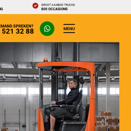
GROOT AANBOD TRUCKS
NG
800 OCCASIONS
IEMAND SPREKEN?
MENU
- 521 32 88