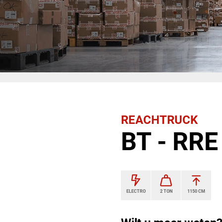
REACHTRUCK
BT - RR
ELECTRO
2 TON
1150 CM