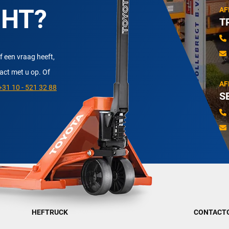
CHT?
AF
T
f een vraag heeft,
tact met u op. Of
AF
31 10 - 521 32 88
S
HEFTRUCK
CONTACT