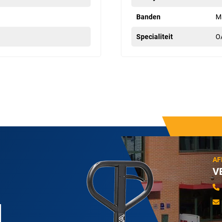
Banden
M
Specialiteit
O
AF
V
N