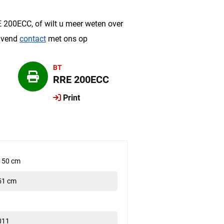
?
 200ECC, of wilt u meer weten over
ijvend
contact
met ons op
BT
RRE 200ECC
Print
150 cm
51 cm
011