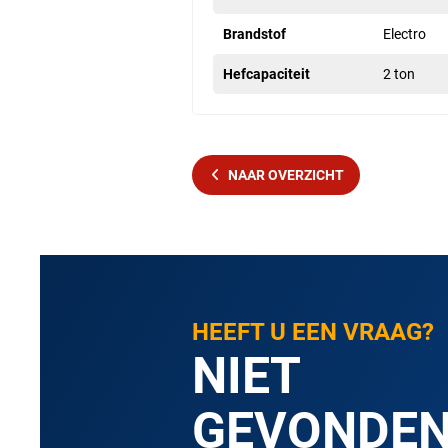
Brandstof
Electro
Hefcapaciteit
2 ton
NAAR OVERZICHT
HEEFT U EEN VRAAG?
NIET
GEVONDE