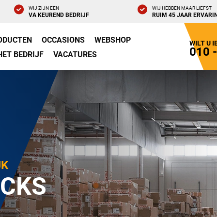
WIJ ZIJN EEN
WIJ HEBBEN MAAR LIEFST
VA KEUREND BEDRIJF
RUIM 45 JAAR ERVARI
ODUCTEN
OCCASIONS
WEBSHOP
WILT U 
010 
HET BEDRIJF
VACATURES
JK
CKS