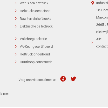
Industri
Wat is een heftruck
'De Hoef
Heftrucks occasions
Marconi
Ruw terreinheftrucks
2665 JE
Elektrische pallettruck
Bleiswij
Vollebregt selectie
Alle
contac
VA-Keur gecertificeerd
Heftruck onderhoud
Huurkoop constructie
Volg ons via socialmedia:
laimer