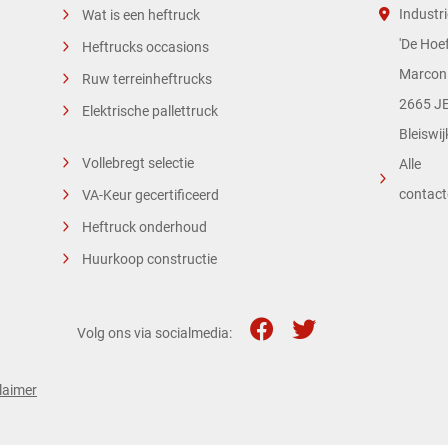
Industri
Wat is een heftruck
'De Hoef
Heftrucks occasions
Marconi
Ruw terreinheftrucks
2665 JE
Elektrische pallettruck
Bleiswij
Vollebregt selectie
Alle
contac
VA-Keur gecertificeerd
Heftruck onderhoud
Huurkoop constructie
Volg ons via socialmedia:
laimer