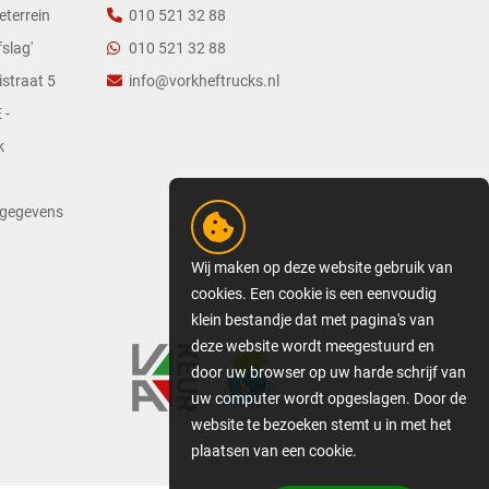
eterrein
010 521 32 88
slag'
010 521 32 88
straat 5
info@vorkheftrucks.nl
 -
k
tgegevens
Wij maken op deze website gebruik van
cookies. Een cookie is een eenvoudig
klein bestandje dat met pagina's van
deze website wordt meegestuurd en
door uw browser op uw harde schrijf van
uw computer wordt opgeslagen. Door de
website te bezoeken stemt u in met het
plaatsen van een cookie.
GEDETAILLEERDE COOKIE-