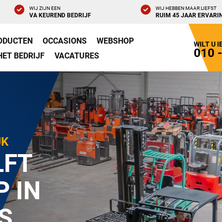
WIJ ZIJN EEN
WIJ HEBBEN MAAR LIEFST
VA KEUREND BEDRIJF
RUIM 45 JAAR ERVARI
ODUCTEN
OCCASIONS
WEBSHOP
WILT U 
010 
HET BEDRIJF
VACATURES
JK
LFT
P IN
S