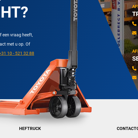
CHT?
AF
T
f een vraag heeft,
tact met u op. Of
AF
31 10 - 521 32 88
S
HEFTRUCK
CONTACT