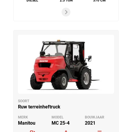
DIESEL
2.5 TON
370 CM
SOORT
Ruw terreinheftruck
MERK
MODEL
BOUWJAAR
Manitou
MC 25-4
2021