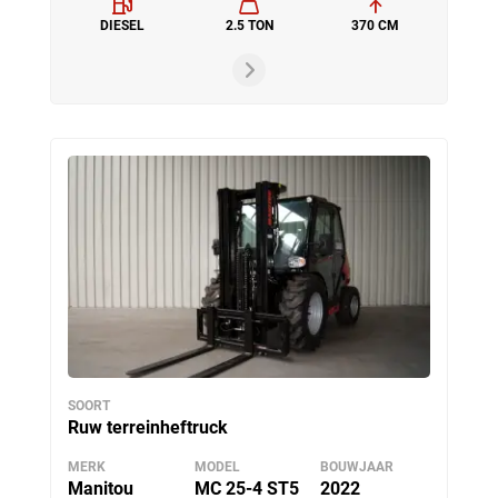
DIESEL
2.5 TON
370 CM
SOORT
Ruw terreinheftruck
MERK
MODEL
BOUWJAAR
Manitou
MC 25-4 ST5
2022