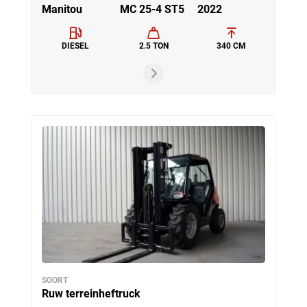
Manitou
MC 25-4 ST5
2022
DIESEL
2.5 TON
340 CM
SOORT
Ruw terreinheftruck