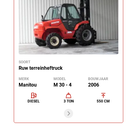
SOORT
Ruw terreinheftruck
MERK
MODEL
BOUWJAAR
Manitou
M 30 - 4
2006
DIESEL
3 TON
550 CM