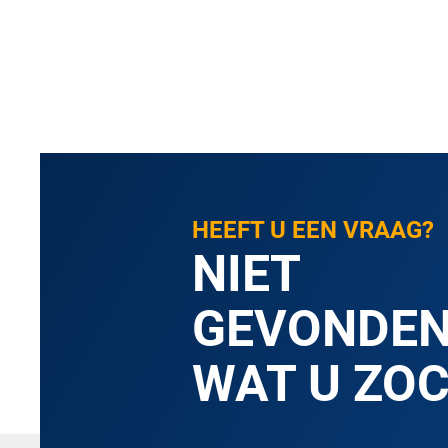
HEEFT U EEN VRAAG?
NIET
GEVONDE
WAT U ZO