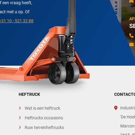
f een vraag heeft,
tact met u op. Of
AF
31 10 - 521 32 88
S
HEFTRUCK
CONTACT
Industri
Wat is een heftruck
'De Hoef
Heftrucks occasions
Marconi
Ruw terreinheftrucks