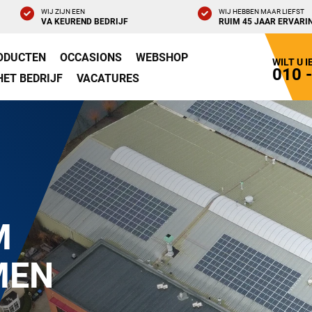
WIJ ZIJN EEN
WIJ HEBBEN MAAR LIEFST
VA KEUREND BEDRIJF
RUIM 45 JAAR ERVARI
ODUCTEN
OCCASIONS
WEBSHOP
WILT U 
010 
HET BEDRIJF
VACATURES
M
MEN