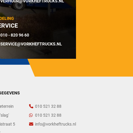
VERHUUR@VORKHEFTRUCKS.NL
DELING
ERVICE
010 - 820 96 60
SERVICE@VORKHEFTRUCKS.NL
GEGEVENS
eterrein
010 521 32 88
slag'
010 521 32 88
straat 5
info@vorkheftrucks.nl