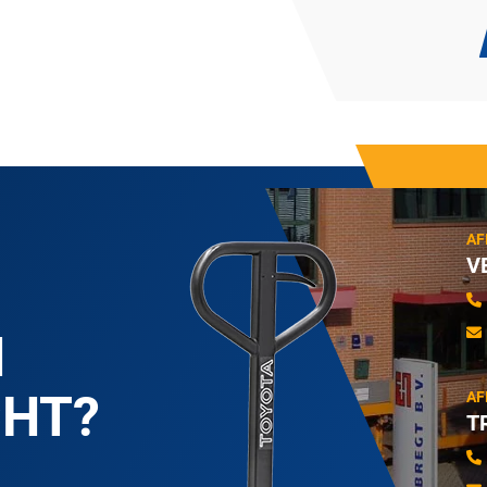
AF
V
N
CHT?
AF
T