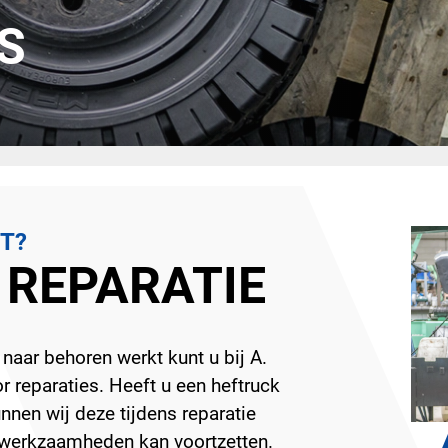
S
T?
 REPARATIE
naar behoren werkt kunt u bij A.
r reparaties. Heeft u een heftruck
nnen wij deze tijdens reparatie
w werkzaamheden kan voortzetten.