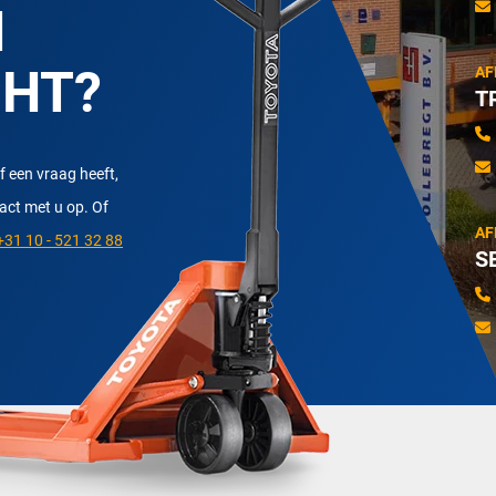
N
CHT?
AF
T
f een vraag heeft,
tact met u op. Of
AF
31 10 - 521 32 88
S