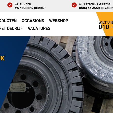
WIJ ZIJN EEN
WIJ HEBBEN MAAR LIEFST
VA KEUREND BEDRIJF
RUIM 45 JAAR ERVARI
ODUCTEN
OCCASIONS
WEBSHOP
WILT U 
010 
HET BEDRIJF
VACATURES
JK