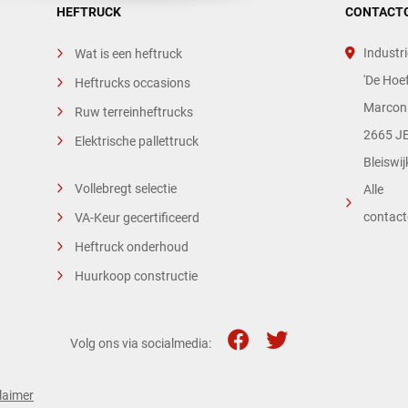
HEFTRUCK
CONTACT
Industri
Wat is een heftruck
'De Hoef
Heftrucks occasions
Marconi
Ruw terreinheftrucks
2665 JE
Elektrische pallettruck
Bleiswij
Vollebregt selectie
Alle
contac
VA-Keur gecertificeerd
Heftruck onderhoud
Huurkoop constructie
Volg ons via socialmedia:
laimer