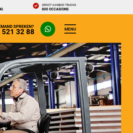
GROOT AANBOD TRUCKS
NG
800 OCCASIONS
IEMAND SPREKEN?
MENU
- 521 32 88