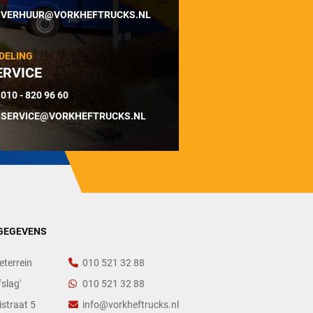
VERHUUR@VORKHEFTRUCKS.NL
DELING
ERVICE
010 - 820 96 60
SERVICE@VORKHEFTRUCKS.NL
GEGEVENS
eterrein
010 521 32 88
slag'
010 521 32 88
straat 5
info@vorkheftrucks.nl