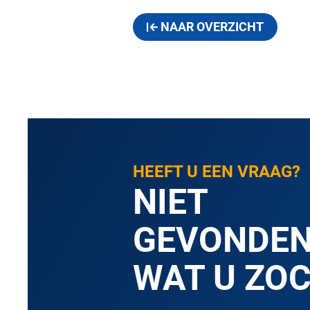
NAAR OVERZICHT
HEEFT U EEN VRAAG?
NIET
GEVONDE
WAT U ZO