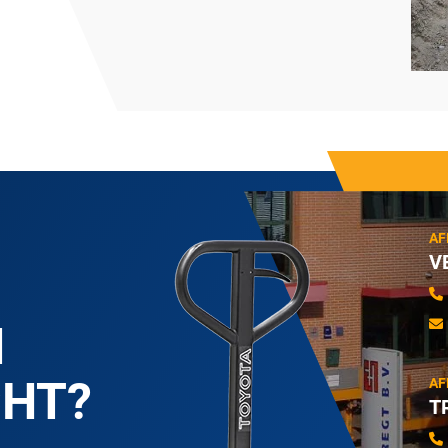
AF
V
N
CHT?
AF
T