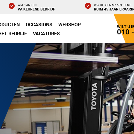
WIJ ZIJN EEN
WIJ HEBBEN MAAR LIEFST
VA KEUREND BEDRIJF
RUIM 45 JAAR ERVARI
ODUCTEN
OCCASIONS
WEBSHOP
WILT U 
010 
HET BEDRIJF
VACATURES