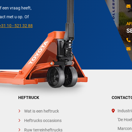
f een vraag heeft,
tact met u op. Of
AF
31 10 - 521 32 88
S
HEFTRUCK
CONTACT
Industri
Wat is een heftruck
'De Hoef
Heftrucks occasions
Marconi
Ruw terreinheftrucks