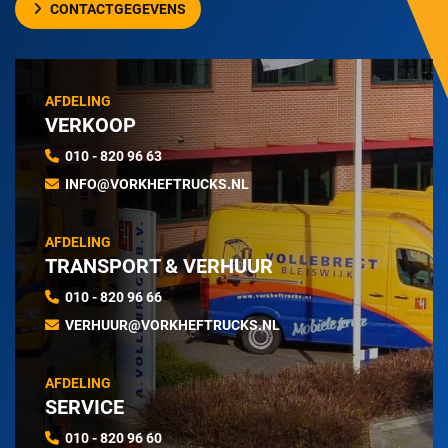
CONTACTGEGEVENS
AFDELING
VERKOOP
010 - 820 96 63
INFO@VORKHEFTRUCKS.NL
AFDELING
TRANSPORT & VERHUUR
010 - 820 96 66
VERHUUR@VORKHEFTRUCKS.NL
AFDELING
SERVICE
010 - 820 96 60