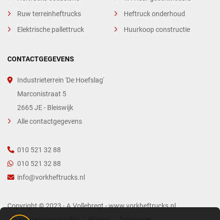
Ruw terreinheftrucks
Heftruck onderhoud
Elektrische pallettruck
Huurkoop constructie
CONTACTGEGEVENS
Industrieterrein 'De Hoefslag'
Marconistraat 5
2665 JE - Bleiswijk
Alle contactgegevens
010 521 32 88
010 521 32 88
info@vorkheftrucks.nl
Copyright © 2023 - A.Vollebregt - www.vorkheftrucks.nl
Algemene voorwaarden
Privacy
Disclaimer