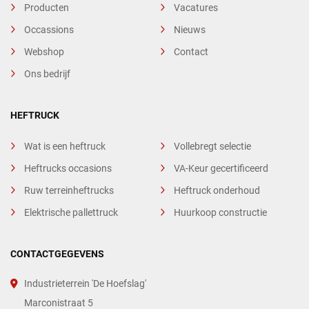
Producten
Vacatures
Occassions
Nieuws
Webshop
Contact
Ons bedrijf
HEFTRUCK
Wat is een heftruck
Vollebregt selectie
Heftrucks occasions
VA-Keur gecertificeerd
Ruw terreinheftrucks
Heftruck onderhoud
Elektrische pallettruck
Huurkoop constructie
CONTACTGEGEVENS
Industrieterrein 'De Hoefslag'
Marconistraat 5