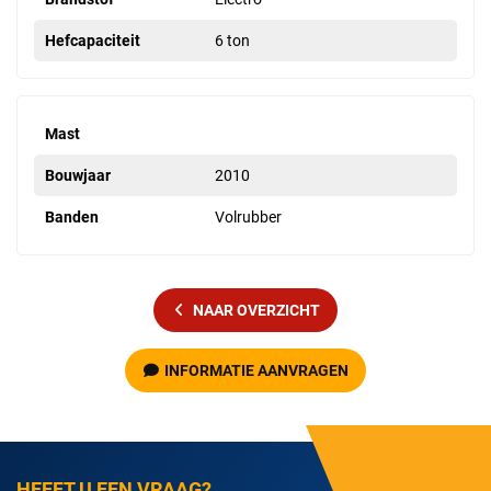
Hefcapaciteit
6 ton
Mast
Bouwjaar
2010
Banden
Volrubber
NAAR OVERZICHT
INFORMATIE AANVRAGEN
HEEFT U EEN VRAAG?