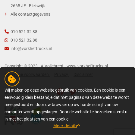
2665 JE - Bleiswijk
Alle contactgegevens
010 521 32 88
010 521 32 88
info@vorkheftrucks.nl
Copyright © 2023 - A.Vollebregt - www.vorkheftrucks.nl
Algemene voorwaarden
Privacy
Disclaimer
Wij maken op deze website gebruik van cookies. Een cookie is een
Volg ons via socialmedia:
eenvoudig klein bestandje dat met pagina's van deze website wordt
meegestuurd en door uw browser op uw harde schrijf van uw
computer wordt opgeslagen. Door de website te bezoeken stemt u
in met het plaatsen van een cookie.
Meer details
GEDETAILLEERDE COOKIE-INFORMATIE