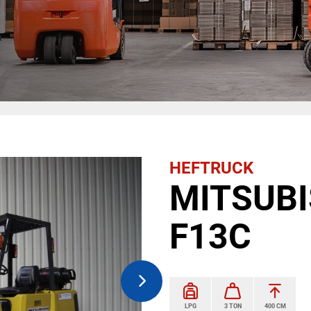
HEFTRUCK
MITSUBI
F13C
LPG
3 TON
400 CM