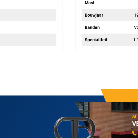
Mast
Bouwjaar
1
Banden
V
Specialiteit
L
AF
V