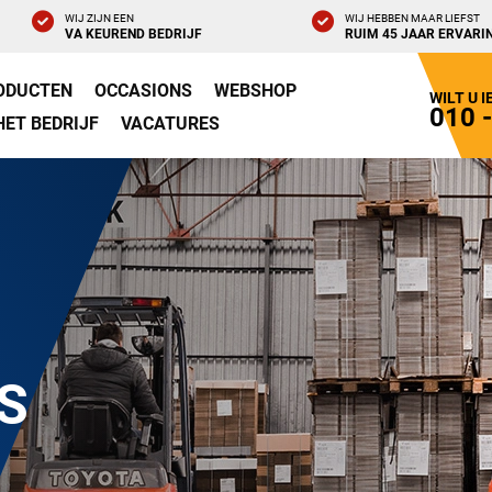
WIJ ZIJN EEN
WIJ HEBBEN MAAR LIEFST
VA KEUREND BEDRIJF
RUIM 45 JAAR ERVARI
ODUCTEN
OCCASIONS
WEBSHOP
WILT U 
010 
HET BEDRIJF
VACATURES
S