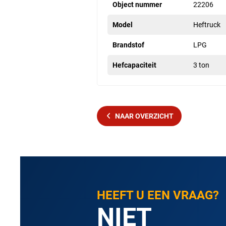
Object nummer
22206
Model
Heftruck
Brandstof
LPG
Hefcapaciteit
3 ton
NAAR OVERZICHT
HEEFT U EEN VRAAG?
NIET