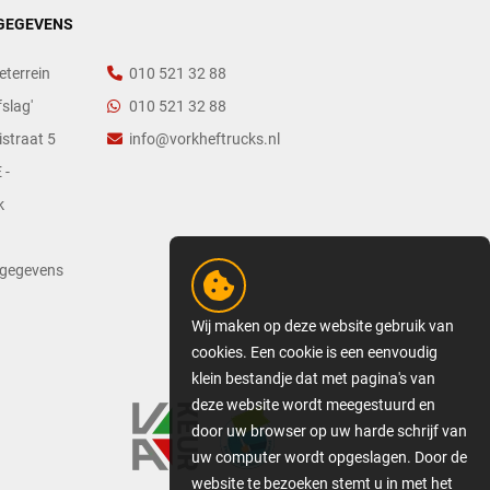
GEGEVENS
eterrein
010 521 32 88
slag'
010 521 32 88
straat 5
info@vorkheftrucks.nl
 -
k
tgegevens
Wij maken op deze website gebruik van
cookies. Een cookie is een eenvoudig
klein bestandje dat met pagina's van
deze website wordt meegestuurd en
door uw browser op uw harde schrijf van
uw computer wordt opgeslagen. Door de
website te bezoeken stemt u in met het