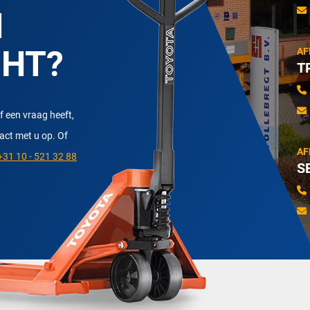
N
CHT?
AF
T
f een vraag heeft,
tact met u op. Of
AF
31 10 - 521 32 88
S