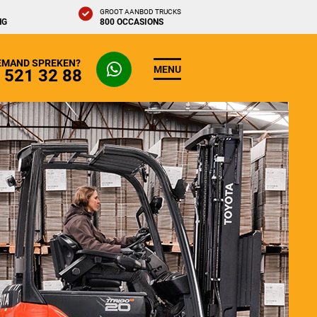
GROOT AANBOD TRUCKS
NG
800 OCCASIONS
IEMAND SPREKEN?
MENU
- 521 32 88