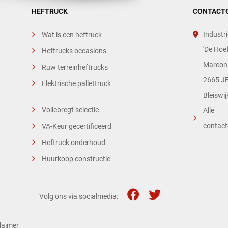
HEFTRUCK
CONTACT
Industri
Wat is een heftruck
'De Hoef
Heftrucks occasions
Marconi
Ruw terreinheftrucks
2665 JE
Elektrische pallettruck
Bleiswij
Vollebregt selectie
Alle
contac
VA-Keur gecertificeerd
Heftruck onderhoud
Huurkoop constructie
Volg ons via socialmedia:
laimer