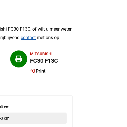
?
ishi FG30 F13C, of wilt u meer weten
rijblijvend
contact
met ons op
MITSUBISHI
FG30 F13C
Print
00 cm
63 cm