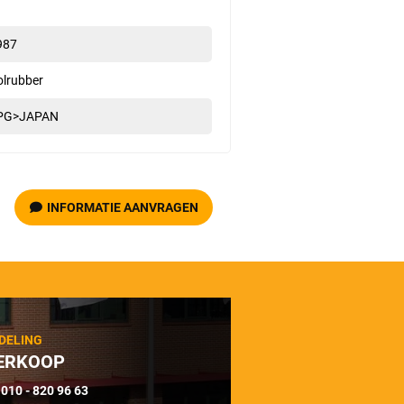
987
olrubber
PG>JAPAN
INFORMATIE AANVRAGEN
DELING
ERKOOP
010 - 820 96 63