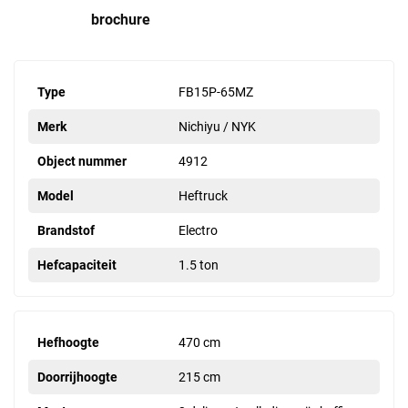
brochure
Type
FB15P-65MZ
Merk
Nichiyu / NYK
Object nummer
4912
Model
Heftruck
Brandstof
Electro
Hefcapaciteit
1.5 ton
Hefhoogte
470 cm
Doorrijhoogte
215 cm