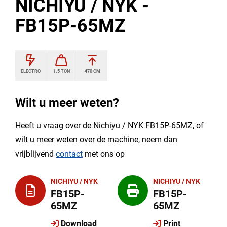
NICHIYU / NYK -
FB15P-65MZ
ELECTRO
1.5 TON
470 CM
Wilt u meer weten?
Heeft u vraag over de Nichiyu / NYK FB15P-65MZ, of
wilt u meer weten over de machine, neem dan
vrijblijvend
contact
met ons op
NICHIYU / NYK
NICHIYU / NYK
FB15P-
FB15P-
65MZ
65MZ
Download
Print