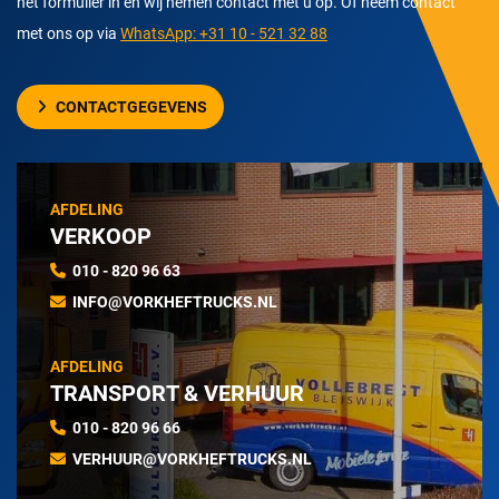
het formulier in en wij nemen contact met u op. Of neem contact
met ons op via
WhatsApp: +31 10 - 521 32 88
CONTACTGEGEVENS
AFDELING
VERKOOP
010 - 820 96 63
INFO@VORKHEFTRUCKS.NL
AFDELING
TRANSPORT & VERHUUR
010 - 820 96 66
VERHUUR@VORKHEFTRUCKS.NL