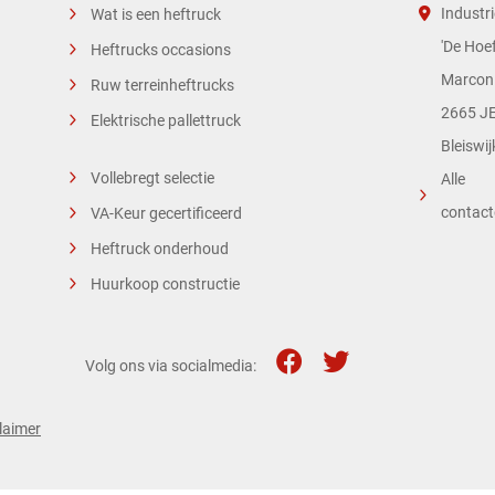
Industri
Wat is een heftruck
'De Hoef
Heftrucks occasions
Marconi
Ruw terreinheftrucks
2665 JE
Elektrische pallettruck
Bleiswij
Vollebregt selectie
Alle
contac
VA-Keur gecertificeerd
Heftruck onderhoud
Huurkoop constructie
Volg ons via socialmedia:
laimer