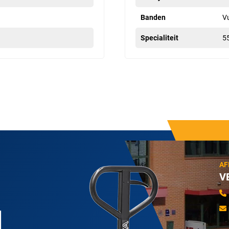
Banden
Vu
Specialiteit
5
AF
V
N