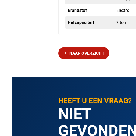
Brandstof
Electro
Hefcapaciteit
2 ton
NAAR OVERZICHT
HEEFT U EEN VRAAG?
NIET
GEVONDE