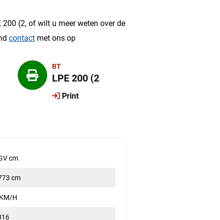
?
 200 (2, of wilt u meer weten over de
end
contact
met ons op
BT
LPE 200 (2
Print
GV cm
773 cm
 KM/H
016