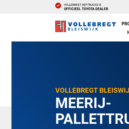
VOLLEBREGT HEFTRUCKS IS
OFFICIEEL TOYOTA DEALER
PR
VOLLEBREGT BLEISWI
MEERIJ-
PALLETTR