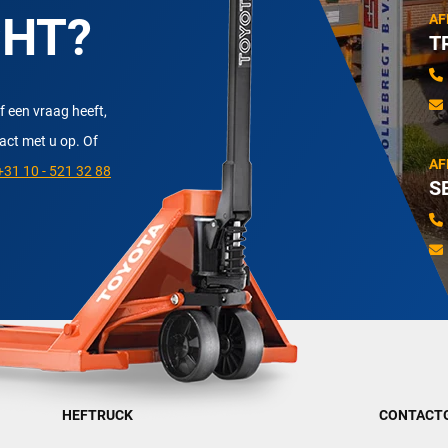
CHT?
AF
T
f een vraag heeft,
tact met u op. Of
AF
31 10 - 521 32 88
S
HEFTRUCK
CONTACT