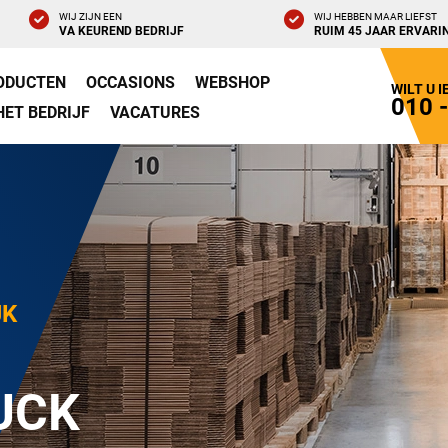
WIJ ZIJN EEN
WIJ HEBBEN MAAR LIEFST
VA KEUREND BEDRIJF
RUIM 45 JAAR ERVARI
ODUCTEN
OCCASIONS
WEBSHOP
WILT U 
010 
HET BEDRIJF
VACATURES
JK
UCK