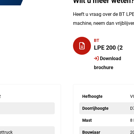
Wilt u meer weten
Heeft u vraag over de BT LPE
machine, neem dan vrijblijv
BT
LPE 200 (2
Download
brochure
2
Hefhoogte
V
Doorrijhoogte
D
Mast
8
lettruck
Bouwjaar
2