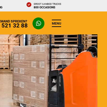
GROOT AANBOD TRUCKS
NG
800 OCCASIONS
IEMAND SPREKEN?
MENU
- 521 32 88