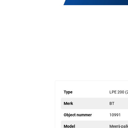
Type
LPE 200 (
Merk
BT
Object nummer
10991
Model
Meerij-pal