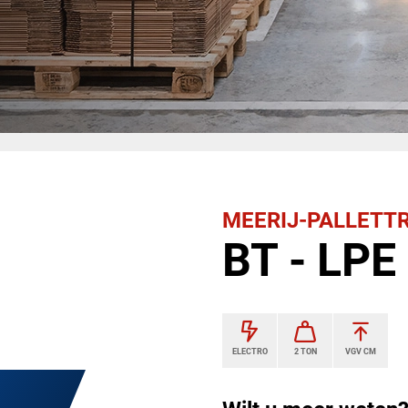
MEERIJ-PALLETT
BT - LPE
ELECTRO
2 TON
VGV CM