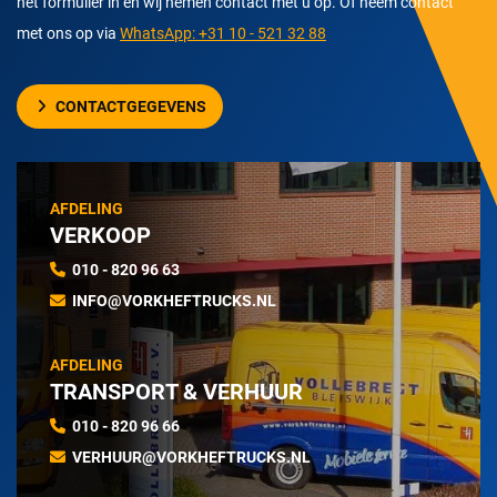
het formulier in en wij nemen contact met u op. Of neem contact
met ons op via
WhatsApp: +31 10 - 521 32 88
CONTACTGEGEVENS
AFDELING
VERKOOP
010 - 820 96 63
INFO@VORKHEFTRUCKS.NL
AFDELING
TRANSPORT & VERHUUR
010 - 820 96 66
VERHUUR@VORKHEFTRUCKS.NL