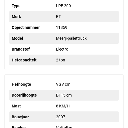
Type
LPE 200
Merk
BT
Object nummer
11359
Model
Meerij-pallettruck
Brandstof
Electro
Hefcapaciteit
2 ton
Hefhoogte
VGV cm
Doorrijhoogte
D115 cm
Mast
8 KM/H
Bouwjaar
2007
Banden
Vulkollan