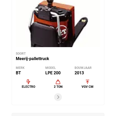
SOORT
Meerij-pallettruck
MERK
MODEL
BOUWJAAR
BT
LPE 200
2013
ELECTRO
2 TON
VGV CM