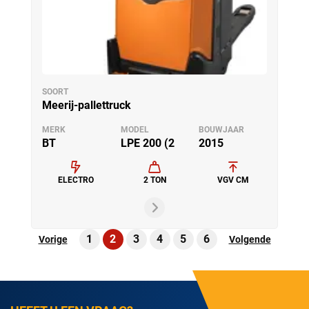
SOORT
Meerij-pallettruck
MERK
MODEL
BOUWJAAR
BT
LPE 200 (2
2015
ELECTRO
2 TON
VGV CM
1
2
3
4
5
6
Vorige
Volgende