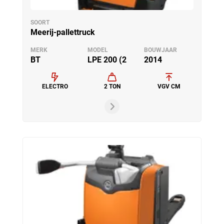
SOORT
Meerij-pallettruck
MERK
MODEL
BOUWJAAR
BT
LPE 200 (2
2014
ELECTRO
2 TON
VGV CM