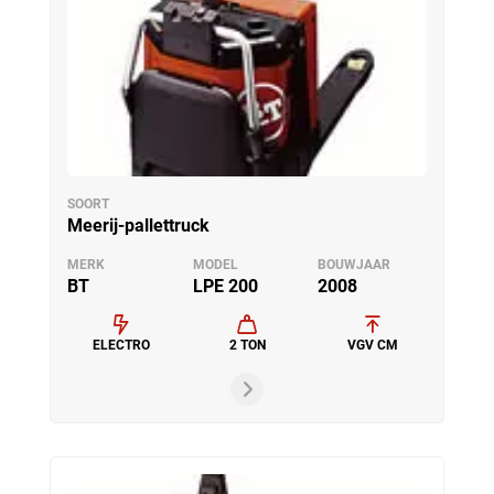
SOORT
Meerij-pallettruck
MERK
MODEL
BOUWJAAR
BT
LPE 200
2008
ELECTRO
2 TON
VGV CM