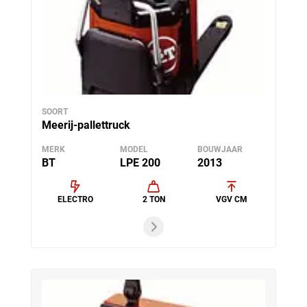
SOORT
Meerij-pallettruck
MERK
MODEL
BOUWJAAR
BT
LPE 200
2013
ELECTRO
2 TON
VGV CM