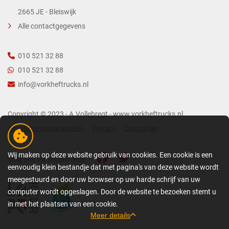
2665 JE - Bleiswijk
Alle contactgegevens
010 521 32 88
010 521 32 88
info@vorkheftrucks.nl
Copyright © 2023 - A.Vollebregt - www.vorkheftrucks.nl
Algemene voorwaarden
Privacy
Disclaimer
Wij maken op deze website gebruik van cookies. Een cookie is een
Volg ons via socialmedia:
eenvoudig klein bestandje dat met pagina's van deze website wordt
meegestuurd en door uw browser op uw harde schrijf van uw
computer wordt opgeslagen. Door de website te bezoeken stemt u
in met het plaatsen van een cookie.
Meer details
GEDETAILLEERDE COOKIE-INFORMATIE