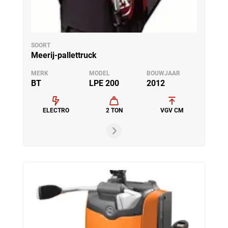
SOORT
Meerij-pallettruck
MERK
MODEL
BOUWJAAR
BT
LPE 200
2012
ELECTRO
2 TON
VGV CM