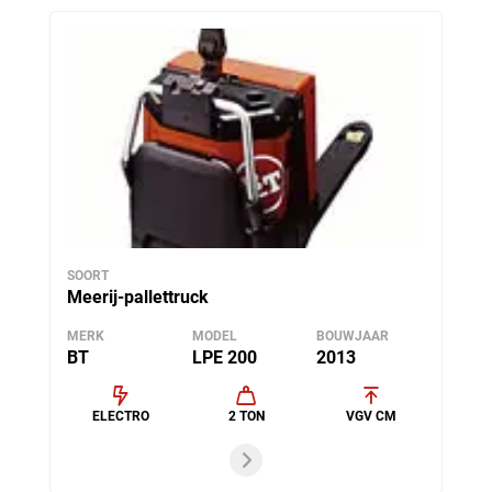
SOORT
Meerij-pallettruck
MERK
MODEL
BOUWJAAR
BT
LPE 200
2013
ELECTRO
2 TON
VGV CM