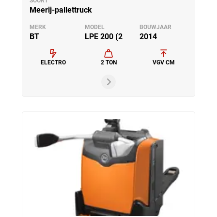
SOORT
Meerij-pallettruck
MERK
MODEL
BOUWJAAR
BT
LPE 200 (2
2014
ELECTRO
2 TON
VGV CM