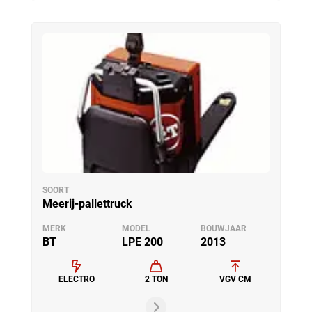
SOORT
Meerij-pallettruck
MERK
MODEL
BOUWJAAR
BT
LPE 200
2013
ELECTRO
2 TON
VGV CM