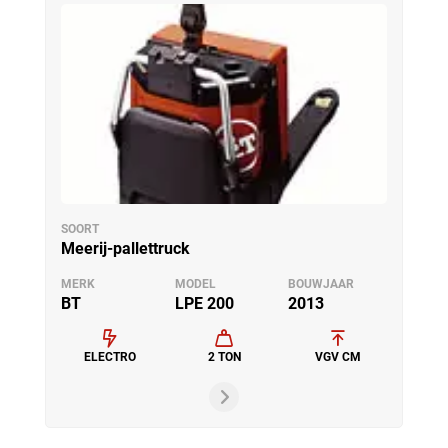
SOORT
Meerij-pallettruck
MERK
MODEL
BOUWJAAR
BT
LPE 200
2013
ELECTRO
2 TON
VGV CM