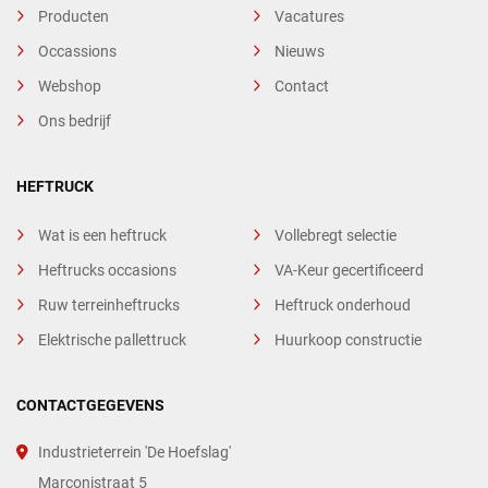
Producten
Vacatures
Occassions
Nieuws
Webshop
Contact
Ons bedrijf
HEFTRUCK
Wat is een heftruck
Vollebregt selectie
Heftrucks occasions
VA-Keur gecertificeerd
Ruw terreinheftrucks
Heftruck onderhoud
Elektrische pallettruck
Huurkoop constructie
CONTACTGEGEVENS
Industrieterrein 'De Hoefslag'
Marconistraat 5