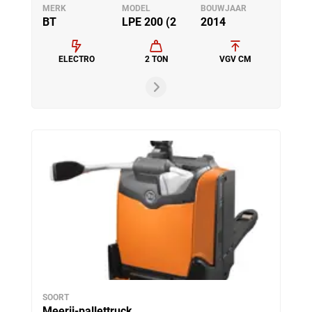
MERK
MODEL
BOUWJAAR
BT
LPE 200 (2
2014
ELECTRO
2 TON
VGV CM
SOORT
Meerij-pallettruck