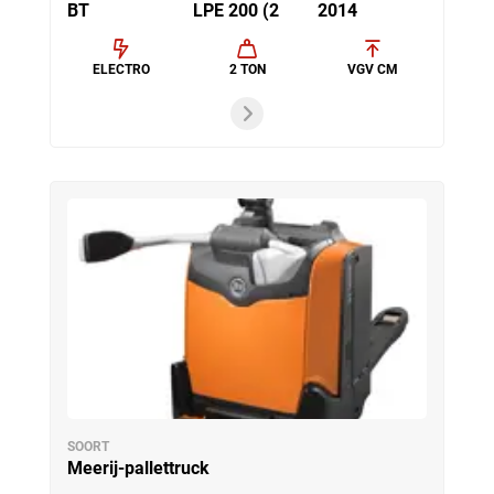
BT
LPE 200 (2
2014
ELECTRO
2 TON
VGV CM
SOORT
Meerij-pallettruck