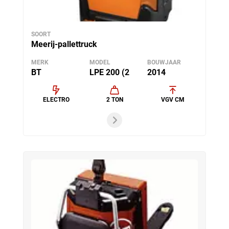
SOORT
Meerij-pallettruck
MERK
MODEL
BOUWJAAR
BT
LPE 200 (2
2014
ELECTRO
2 TON
VGV CM