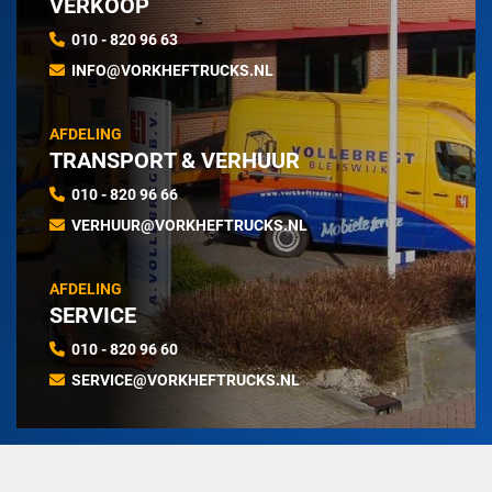
VERKOOP
010 - 820 96 63
INFO@VORKHEFTRUCKS.NL
AFDELING
TRANSPORT & VERHUUR
010 - 820 96 66
VERHUUR@VORKHEFTRUCKS.NL
AFDELING
SERVICE
010 - 820 96 60
SERVICE@VORKHEFTRUCKS.NL