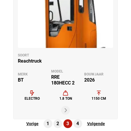
SOORT
Reachtruck
MODEL
MERK
BOUWJAAR
RRE
BT
2026
180HECC 2
ELECTRO
1.8 TON
1150 CM
1
2
3
4
Vorige
Volgende