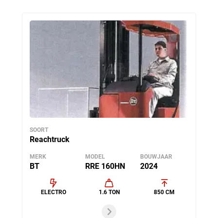
SOORT
Reachtruck
MERK
MODEL
BOUWJAAR
BT
RRE 160HN
2024
ELECTRO
1.6 TON
850 CM