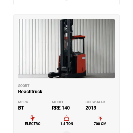
SOORT
Reachtruck
MERK
MODEL
BOUWJAAR
BT
RRE 140
2013
ELECTRO
1.4 TON
700 CM