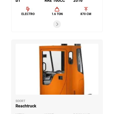
BT
RRE 160CC
2016
ELECTRO
1.6 TON
870 CM
SOORT
Reachtruck