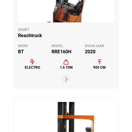
SOORT
Reachtruck
MERK
MODEL
BOUWJAAR
BT
RRE160H
2020
ELECTRO
1.6 TON
900 CM