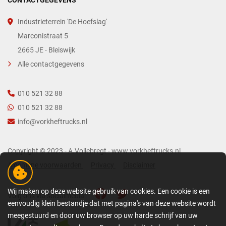
CONTACTGEGEVENS
Industrieterrein 'De Hoefslag'
Marconistraat 5
2665 JE - Bleiswijk
Alle contactgegevens
010 521 32 88
010 521 32 88
info@vorkheftrucks.nl
Copyright © 2023 - A.Vollebregt - www.vorkheftrucks.nl
Algemene voorwaarden
Privacy
Disclaimer
Wij maken op deze website gebruik van cookies. Een cookie is een
Volg ons via socialmedia:
eenvoudig klein bestandje dat met pagina's van deze website wordt
meegestuurd en door uw browser op uw harde schrijf van uw