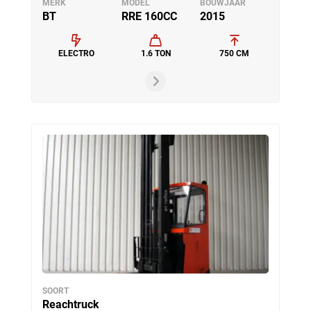
MERK
MODEL
BOUWJAAR
BT
RRE 160CC
2015
ELECTRO
1.6 TON
750 CM
SOORT
Reachtruck