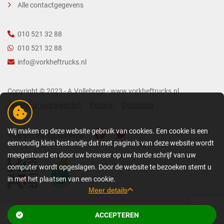
Alle contactgegevens
010 521 32 88
010 521 32 88
info@vorkheftrucks.nl
Copyright © 2023 - A.Vollebregt - www.vorkheftrucks.nl
Algemene voorwaarden
Privacy
Disclaimer
Wij maken op deze website gebruik van cookies. Een cookie is een
Volg ons via socialmedia:
eenvoudig klein bestandje dat met pagina's van deze website wordt
meegestuurd en door uw browser op uw harde schrijf van uw
computer wordt opgeslagen. Door de website te bezoeken stemt u
in met het plaatsen van een cookie.
Meer details
GEDETAILLEERDE COOKIE-INFORMATIE
ACCEPTEREN
Bekijk gerelateerde pagina’s
Een cookie is een eenvoudig klein bestandje dat met pagina's van deze