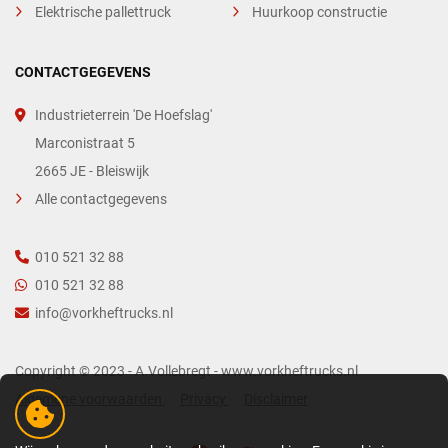
Elektrische pallettruck
Huurkoop constructie
CONTACTGEGEVENS
Industrieterrein 'De Hoefslag'
Marconistraat 5
2665 JE - Bleiswijk
Alle contactgegevens
010 521 32 88
010 521 32 88
info@vorkheftrucks.nl
Copyright © 2023 - A.Vollebregt - www.vorkheftrucks.nl
Algemene voorwaarden
Privacy
Disclaimer