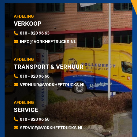
AFDELING
VERKOOP
010 - 820 96 63
INFO@VORKHEFTRUCKS.NL
AFDELING
TRANSPORT & VERHUUR
010 - 820 96 66
VERHUUR@VORKHEFTRUCKS.NL
AFDELING
SERVICE
010 - 820 96 60
SERVICE@VORKHEFTRUCKS.NL