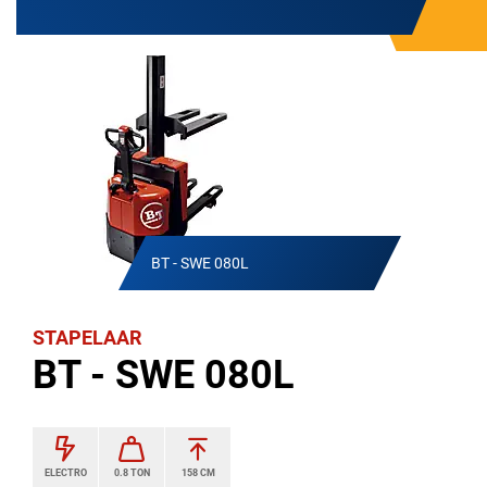
BT - SWE 080L
STAPELAAR
BT - SWE 080L
ELECTRO
0.8 TON
158 CM