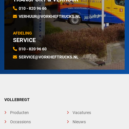
010 - 820 96 66
VERHUUR@VORKHEFTRUCKS.NL
AFDELING
SERVICE
010 - 820 96 60
SERVICE@VORKHEFTRUCKS.NL
VOLLEBREGT
Producten
Vacatures
Occassions
Nieuws