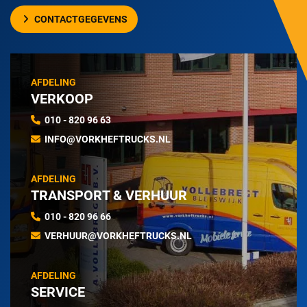
CONTACTGEGEVENS
AFDELING
VERKOOP
010 - 820 96 63
INFO@VORKHEFTRUCKS.NL
AFDELING
TRANSPORT & VERHUUR
010 - 820 96 66
VERHUUR@VORKHEFTRUCKS.NL
AFDELING
SERVICE