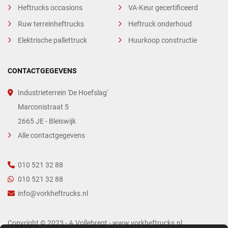
Heftrucks occasions
VA-Keur gecertificeerd
Ruw terreinheftrucks
Heftruck onderhoud
Elektrische pallettruck
Huurkoop constructie
CONTACTGEGEVENS
Industrieterrein 'De Hoefslag'
Marconistraat 5
2665 JE - Bleiswijk
Alle contactgegevens
010 521 32 88
010 521 32 88
info@vorkheftrucks.nl
Copyright © 2023 - A.Vollebregt - www.vorkheftrucks.nl