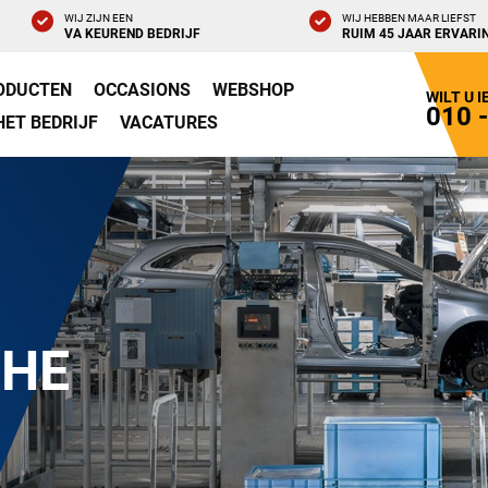
WIJ ZIJN EEN
WIJ HEBBEN MAAR LIEFST
VA KEUREND BEDRIJF
RUIM 45 JAAR ERVARI
ODUCTEN
OCCASIONS
WEBSHOP
WILT U 
010 
HET BEDRIJF
VACATURES
CHE