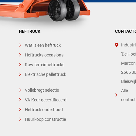
HEFTRUCK
CONTACT
Industri
Wat is een heftruck
'De Hoef
Heftrucks occasions
Marconi
Ruw terreinheftrucks
2665 JE
Elektrische pallettruck
Bleiswij
Vollebregt selectie
Alle
contac
VA-Keur gecertificeerd
Heftruck onderhoud
Huurkoop constructie