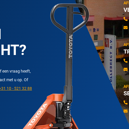
AF
V
N
CHT?
AF
T
f een vraag heeft,
tact met u op. Of
AF
31 10 - 521 32 88
S