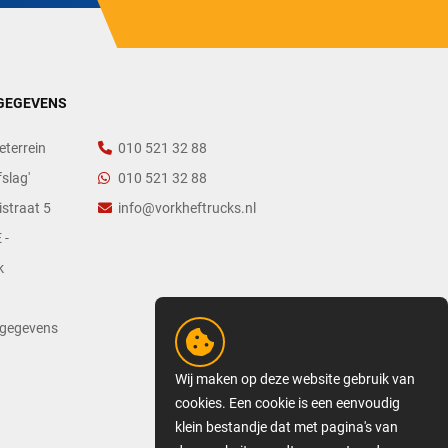
GEGEVENS
eterrein
010 521 32 88
slag'
010 521 32 88
straat 5
info@vorkheftrucks.nl
 -
k
tgegevens
Wij maken op deze website gebruik van
cookies. Een cookie is een eenvoudig
klein bestandje dat met pagina's van