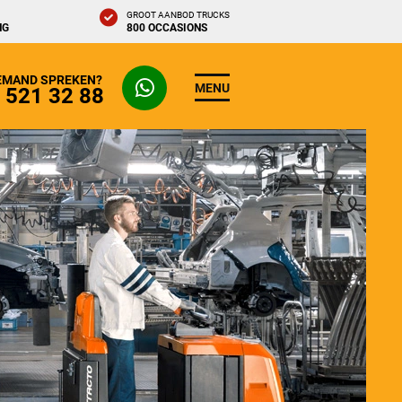
GROOT AANBOD TRUCKS
NG
800 OCCASIONS
IEMAND SPREKEN?
MENU
- 521 32 88