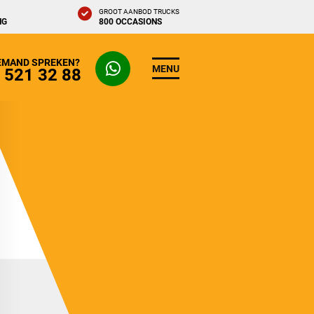
GROOT AANBOD TRUCKS
NG
800 OCCASIONS
IEMAND SPREKEN?
MENU
- 521 32 88