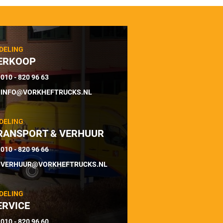
DELING
ERKOOP
010 - 820 96 63
INFO@VORKHEFTRUCKS.NL
DELING
RANSPORT & VERHUUR
010 - 820 96 66
VERHUUR@VORKHEFTRUCKS.NL
DELING
ERVICE
010 - 820 96 60