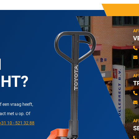
AF
V
N
CHT?
AF
T
f een vraag heeft,
tact met u op. Of
AF
31 10 - 521 32 88
S