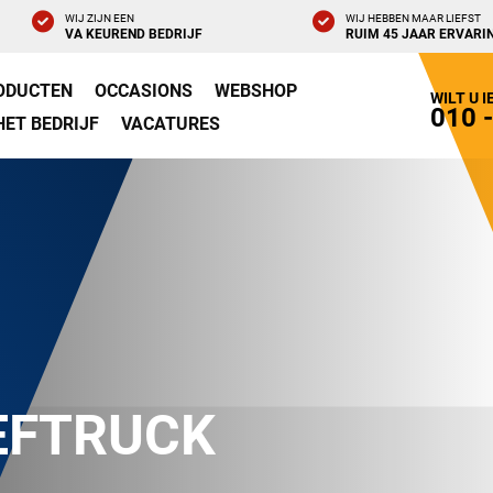
WIJ ZIJN EEN
WIJ HEBBEN MAAR LIEFST
VA KEUREND BEDRIJF
RUIM 45 JAAR ERVARI
ODUCTEN
OCCASIONS
WEBSHOP
WILT U 
010 
HET BEDRIJF
VACATURES
EFTRUCK