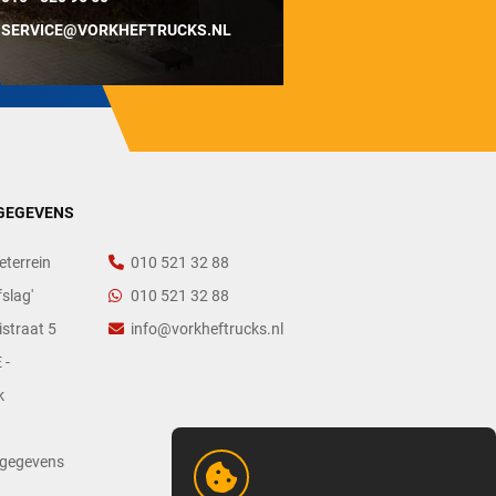
SERVICE@VORKHEFTRUCKS.NL
GEGEVENS
eterrein
010 521 32 88
slag'
010 521 32 88
straat 5
info@vorkheftrucks.nl
 -
k
tgegevens