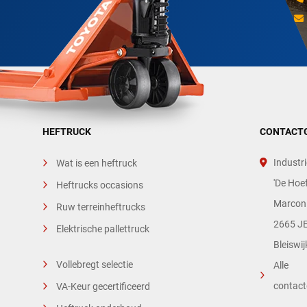
HEFTRUCK
CONTACT
Industri
Wat is een heftruck
'De Hoef
Heftrucks occasions
Marconi
Ruw terreinheftrucks
2665 JE
Elektrische pallettruck
Bleiswij
Vollebregt selectie
Alle
contac
VA-Keur gecertificeerd